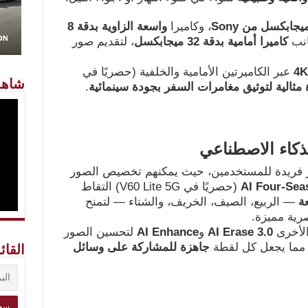
Sony
، وكاميرا
واسعة الزاوية بدقة 8
انب
كاميرا أمامية بدقة 32 ميجابكسل
، لتقديم صور
4K
عبر الكاميرتين الأمامية والخلفية (حصريًا في
شاهد
 مثالية لتوثيق مغامرات السفر بجودة سينمائية
.
لذكاء الاصطناعي
 فريدة للمستخدمين، حيث يمكنهم تخصيص الصور
AI Four-Sea
(حصريًا في V60 Lite 5G) التقاط
ة
— الربيع، الصيف، الخريف، والشتاء — لتمنح
صرية مميزة.
الأخرى
AI Erase 3.0
و
AI Enhance
لتحسين الصور
 مما يجعل كل لقطة
جاهزة للمشاركة على وسائل
القائ