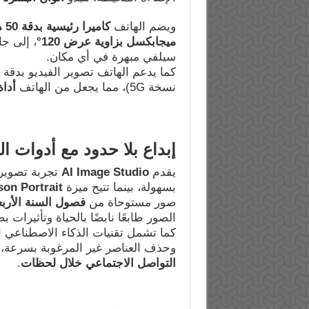
ويضم الهاتف
كاميرا رئيسية بدقة 50 ميجابكسل من
ميجابكسل بزاوية عرض 120
°
، إلى ج
سيلفي مبهرة في أي مكان.
كما يدعم الهاتف تصوير الفيديو بدقة
نسخة 5G)، مما يجعل من الهاتف
أداة
إبداع بلا حدود مع أدوات ا
يقدم
AI Image Studio
تجربة تصوير
بسهولة، بينما تتيح ميزة
son Portrait
صور مستوحاة من
فصول السنة الأربع
الصور طابعًا نابضًا بالحياة وتأثيرات ب
كما تشمل تقنيات الذكاء الاصطناعي 
وحذف العناصر غير المرغوبة بسرعة،
التواصل الاجتماعي خلال لحظات
.