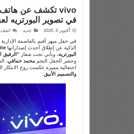
في تصوير البورتريه لع
أكتوبر 5, 2025
جديد
اضف ت
في حفل مبهر أقيم بالعاصمة الإدارية
الذكية عن إطلاق أحدث إصداراتها
ite
البورتريه
، ويأتي تحت شعار
“
الرفيق ال
وحضر الحفل النجم
محمد حماقي
، ال
احتفالية مميزة عكست روح الابتكار التي تميز فلس
والتصميم الأنيق
.