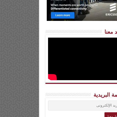
 معنا
مة البريدية