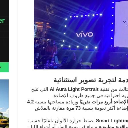
ة لتجربة تصوير استثنائية
ثالث من تقنية
AI Aura Light Portrait
التي تتيح
ه احترافية في جميع ظروف الإضاءة.
ضاءة أربع مرات تقريبًا
وزيادة مساحتها بنسبة
4.2
إضاءة أكثر نعومة بنسبة
73
مرة
مقارنة بالفلاش
Smart Lightin
لضبط حرارة الألوان تلقائيًا حسب
واقعية وطبيعية
سواء في ضوء النهار أو أجواء الليل.