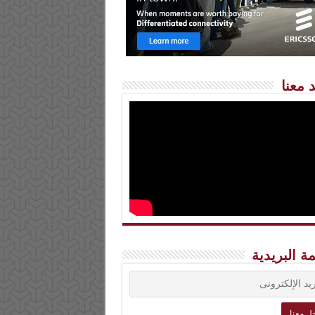
 معنا
مة البريدية