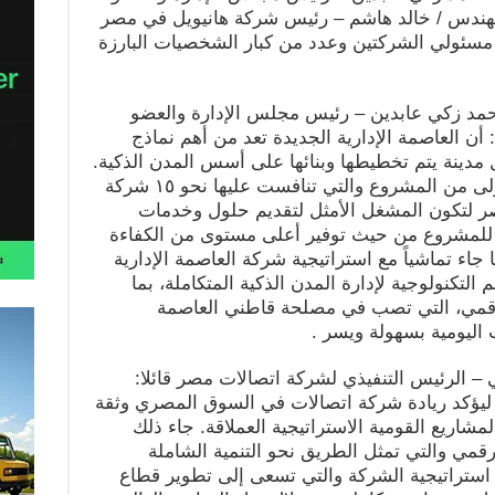
لمهندس / خالد هاشم – رئيس شركة هانيويل في مصر
 مسئولي الشركتين وعدد من كبار الشخصيات البارزة
حمد زكي عابدين – رئيس مجلس الإدارة والعضو
: أن العاصمة الإدارية الجديدة تعد من أهم نماذج
 مدينة يتم تخطيطها وبنائها على أسس المدن الذكية.
تأتي تلك المناقصة ضمن المرحلة الأولى من المشروع والتي تنافست عليها نحو ١٥ شركة
صر لتكون المشغل الأمثل لتقديم حلول وخدمات
ة للمشروع من حيث توفير أعلى مستوى من الكفاءة
جاء تماشياً مع استراتيجية شركة العاصمة الإدارية
 التكنولوجية لإدارة المدن الذكية المتكاملة، بما
الرقمي، التي تصب في مصلحة قاطني العاصمة
 اليومية بسهولة ويسر .
 – الرئيس التنفيذي لشركة اتصالات مصر قائلا:
ء ليؤكد ريادة شركة اتصالات في السوق المصري وثقة
مشاريع القومية الاستراتيجية العملاقة. جاء ذلك
مصر 2030 للتحول الرقمي والتي تمثل الطريق نحو التنمية الشاملة
ع استراتيجية الشركة والتي تسعى إلى تطوير قطاع