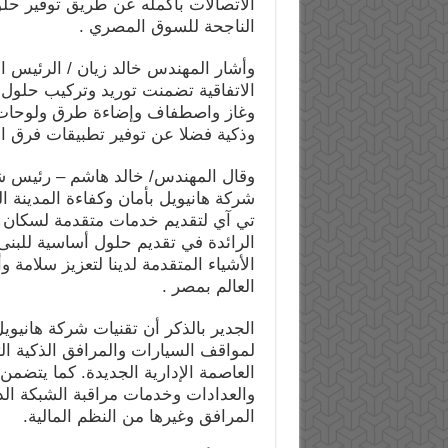
الاتصالات بأكمله عن طريق توفير حلو
الناجحة للسوق المصري .
وأشار المهندس خالد زيان / الرئيس ا
الاتفاقية تضمنت توريد وتركيب حلول 
وغاز واصطفاف وإضاءة طرق ولوحات إ
وذكية فضلا عن توفير تطبيقات فرق العمل و
وقال المهندس/ خالد هاشم – رئيس شر
شركة هانيويل بأمان وكفاءة المدينة ا
تي آي لتقديم خدمات متقدمة لسكان ال
الرائدة في تقديم حلول أساسية للبنى 
الأشياء المتقدمة لدينا لتعزيز سلامة
العالم بمصر .
الجدير بالذكر أن تقنيات شركة هانيو
لمواقف السيارات والمرافق الذكية ال
العاصمة الإدارية الجديدة. كما يتضم
والعدادات وخدمات مراقبة الشبكة الذك
المرافق وغيرها من النظم المالية.