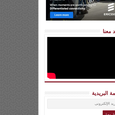
 معنا
مة البريدية