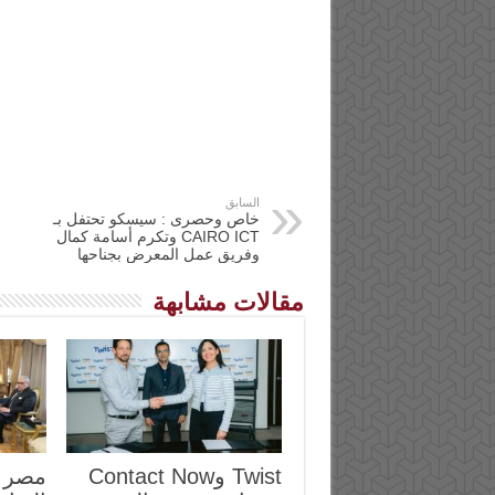
السابق
خاص وحصرى : سيسكو تحتفل بـ
CAIRO ICT وتكرم أسامة كمال
وفريق عمل المعرض بجناحها
مقالات مشابهة
Twist وContact Now
مصر و