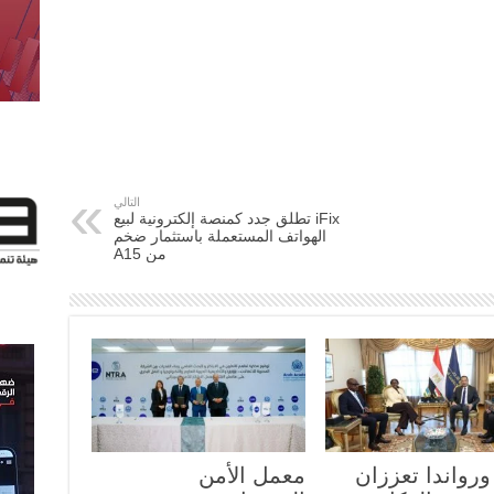
التالي
iFix تطلق جدد كمنصة إلكترونية لبيع
الهواتف المستعملة باستثمار ضخم
من A15
رواندا تعززان
معمل الأمن