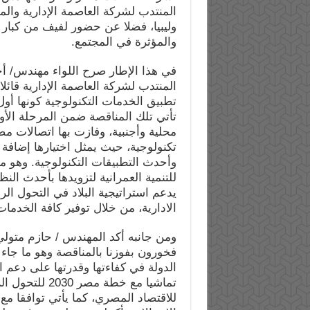
المنتدب لشركة العاصمة الإدارية وا
وليبيا، فضلا عن حضور لفيف من كبار
والمؤثرة في المجتمع.
في هذا الإطار صرح اللواء مهندس/ أ
المنتدب لشركة العاصمة الإدارية قائلا
تطبيق الخدمات التكنولوجية كونها أول
محلية وأجنبية، وفازت بها اتصالات م
تكنولوجية، حيث يمثل اختيارها إضاف
وأحدث التطبيقات التكنولوجية. وهو ما 
للتنمية العمرانية لتزويدها بأحدث النظم
يدعم استراتيجية البلاد في التحول 
الادارية، من خلال توفير كافة الخدمات
ومن جانبه أكد المهندس / حازم متولي
فخورون بفوزنا بالمناقصة وهو ما جا
الدولة في كفاءتها وقدرتها على دعم ال
تماشيا مع خطة 
للاقتصاد المصري، كما يأتي توافقا م