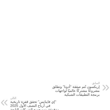
السابق
إريكسون تُتم صفقة “أدونا” وتطلق
مشروعًا مشتركًا عالميًا لواجهات
برمجة التطبيقات الشبكية
التالي
“إي فاينانس” تحقق قفزة تاريخية
في أرباح النصف الأول 2025
مدفوعة بنمو جميع الشركات التابعة