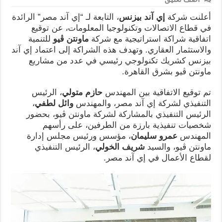
أعلنت شركة
إي آند بيزنس
، التابعة لـ “إي آند مصر” الرائدة
في قطاع الاتصالات وتكنولوجيا المعلومات، عن توقيع
اتفاقية شراكة استراتيجية مع شركة
ماونتن ڤيو
للتنمية
والاستثمار العقاري. وتهدف هذه الشراكة إلى اعتماد إي آند
بيزنس كشريك تكنولوجي رئيسي في عدد من مشاريع
ماونتن ڤيو بشرق القاهرة.
تم توقيع الاتفاقية بين المهندس
حازم متولي
، الرئيس
التنفيذي لشركة إي آند مصر، والمهندس
وائل لطفي
،
الرئيس التنفيذي بالمشاركة لشركة ماونتن ڤيو، بحضور
شخصيات تنفيذية بارزة من الطرفين، على رأسهم
المهندس
عمرو سليمان
، مؤسس ورئيس مجلس إدارة
ماونتن ڤيو، والسيد
شريف الخولي
، الرئيس التنفيذي
لقطاع الأعمال في إي آند مصر.