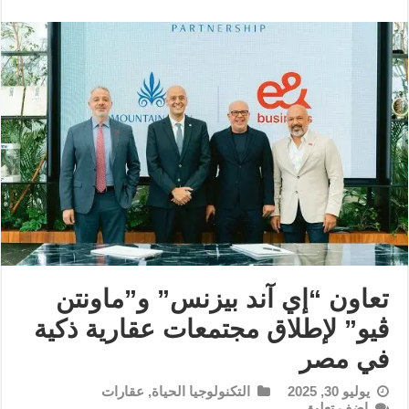
تعاون “إي آند بيزنس” و”ماونتن
ڤيو” لإطلاق مجتمعات عقارية ذكية
في مصر
يوليو 30, 2025
التكنولوجيا الحياة
,
عقارات
اضف تعليق