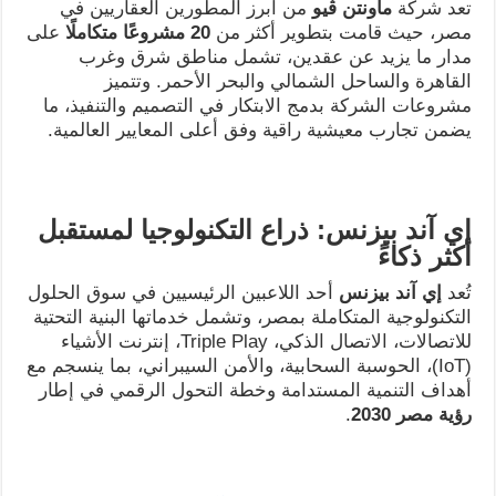
تعد شركة
ماونتن ڤيو
من أبرز المطورين العقاريين في
مصر، حيث قامت بتطوير أكثر من
20
مشروعًا متكاملًا
على
مدار ما يزيد عن عقدين، تشمل مناطق شرق وغرب
القاهرة والساحل الشمالي والبحر الأحمر. وتتميز
مشروعات الشركة بدمج الابتكار في التصميم والتنفيذ، ما
يضمن تجارب معيشية راقية وفق أعلى المعايير العالمية.
إي آند بيزنس: ذراع التكنولوجيا لمستقبل
أكثر ذكاءً
تُعد
إي آند بيزنس
أحد اللاعبين الرئيسيين في سوق الحلول
التكنولوجية المتكاملة بمصر، وتشمل خدماتها البنية التحتية
للاتصالات، الاتصال الذكي، Triple Play، إنترنت الأشياء
(IoT)، الحوسبة السحابية، والأمن السيبراني، بما ينسجم مع
أهداف التنمية المستدامة وخطة التحول الرقمي في إطار
رؤية مصر 2030
.