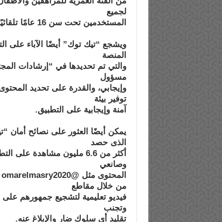
من الفئة العمرية للمراهقين والأطفا
لجميع
المستخدمين تحت سن 16 عامًا تلقائيًا.
ويشجع “تيك توك” أيضًا الآباء على ا
المنصة
والتي تم تحديدها في “إرشادات الم
مسؤول
وإيجابي، والقدرة على تحديد المحتوى ا
توفير بيئة
آمنة وإيجابية على التطبيق.
الذى حصد
أكثر من 6.6 مليون مشاهدة 
وصانعي
من خلال مقاطع
فيديو تعليمية لتشجيع جمهورهم على ال
وتجنب
تقليد أي سلوك ضار والإبلاغ عنه.