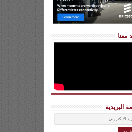
 معنا
مة البريدية