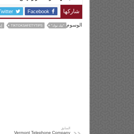
Twitter
Facebook
شاركها
الوسوم
"تيك توك"
TIKTOKSAFETYTIPS
إي
السابق
Vermont Telephone Company