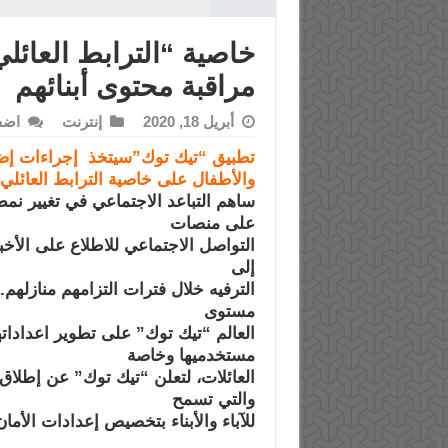
خاصية “الترابط العائلي
مراقبة محتوى أبنائهم
أبريل 18, 2020
إنترنت
اضف
تطبيق “تيك توك”سيتخذ إجراءات إض
والأطفال على خاصية الترابط العائلي
ساهم التباعد الاجتماعي في تغيير نم
على منصات
التواصل الاجتماعي للاطلاع على الأخب
إلى
الترفيه خلال فترات التزامهم منازلهم
مستوى
العالم “تيك توك” على تطوير اعداداتها
مستخدميها وخاصة
العائلات، لتعلن “تيك توك” عن إطلاق
والتي تسمح
للآباء والأبناء بتخصيص إعدادات الأمان