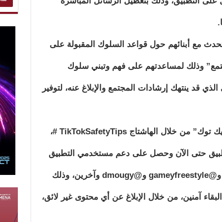
ل على التطبيق، وذلك بتعطيل الرسائل المباشرة
لتحدث مع أبنائهم حول قواعد السلوك المقبولة على
جتمع” وذلك لمساعدتهم على فهم وتبني سلوك
لذي قد ينتهك إرشادات المجتمع والإبلاغ عنه، لتوفير
يمكن أيضًا العثور على نصائح أمان “تيك توك” من خلال الهاشتاج TikTokSafetyTips #،
على التطبيق حتى الآن وحصل على دعم مستخدمي التطبيق
المحتوى مثل @omarelmasry2020 و@gameyfreestyle و@dmougy وآخرين، وذلك
بقاء آمنين، من خلال الإبلاغ عن أي محتوى غير لائق،