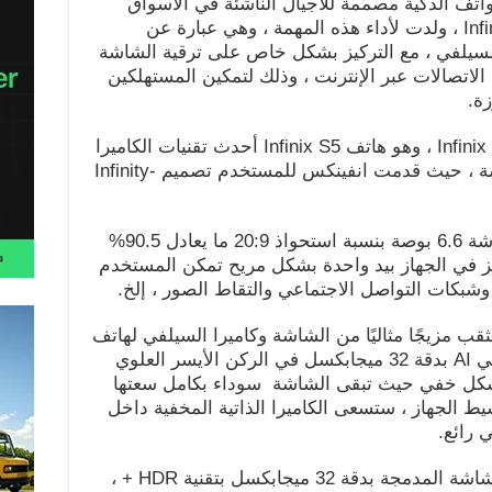
ميزة للهواتف الذكية مصممة للأجيال الناشئة في الأسواق
الناشئة العالمية، كما أن سلسلة Infinix S ، ولدت لأداء هذه المهمة ، وهي عبارة عن
لسيلفي ، مع التركيز بشكل خاص على ترقية الشاشة
الاتصالات عبر الإنترنت ، وذلك لتمكين المستهلكين
ة.
ويتضمن الإصدار الأخير من سلسلة Infinix S ، وهو هاتف Infinix S5 أحدث تقنيات الكاميرا
على شكل ثقب المخفية تحت الشاشة ، حيث قدمت انفينكس للمستخدم تصميم Infinity-
ويتضمن الهاتف الجديد infinix S5 شاشة 6.6 بوصة بنسبة استحواذ 20:9 ما يعادل 90.5%
ز في الجهاز بيد واحدة بشكل مريح تمكن المستخدم
وشبكات التواصل الاجتماعي والتقاط الصور ، إلخ.
 تقنية punch-hole technology الثقب مزيجًا مثاليًا من الشاشة وكاميرا السيلفي لهاتف
Infinix S5. حيث تم وضع كاميرا سيلفي AI بدقة 32 ميجابكسل في الركن الأيسر العلوي
بشكل خفي حيث تبقى الشاشة سوداء بكامل سعتها
نشيط الجهاز ، ستسعى الكاميرا الذاتية المخفية داخل
 رائع.
فيما تم دمج كاميرا سيلفي AI ذات الشاشة المدمجة بدقة 32 ميجابكسل بتقنية HDR + ،