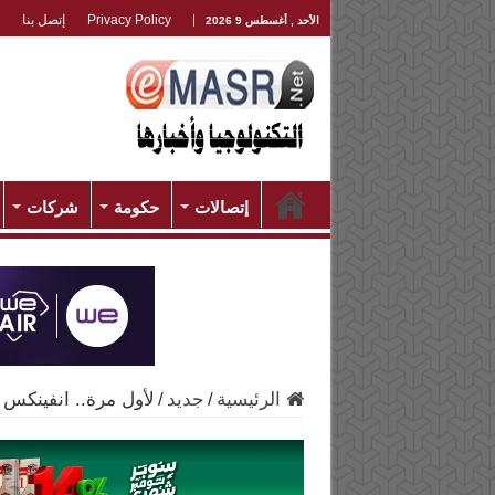
Privacy Policy
إتصل بنا
الأحد , أغسطس 9 2026
إتصالات
حكومة
شركات
الرئيسية
/
جديد
/
لأول مرة.. انفينكس تطلق Infinity o display في فئة 