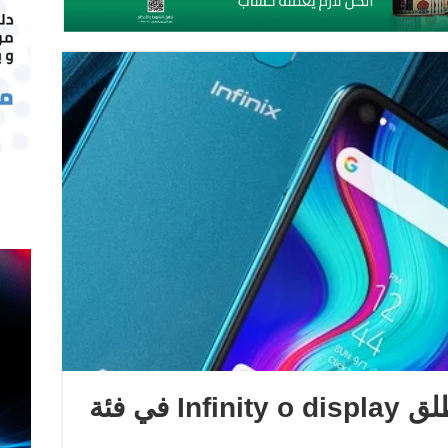
لأول مرة.. انفينكس تطلق Infinity o display في فئة