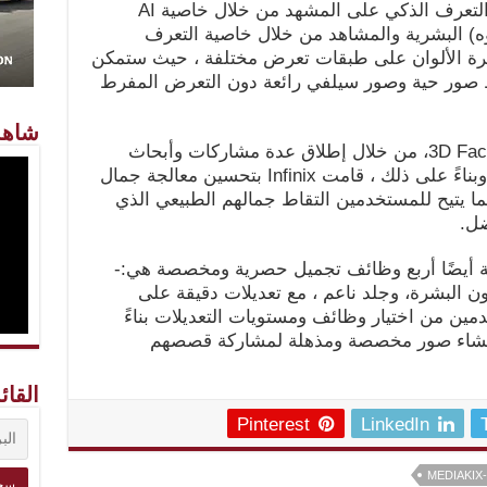
وهي مزيج من التعرف على الوجوه والتعرف الذكي على المشهد من خلال خاصية AI
Infin الوجه (الوجوه) البشرية والمشاهد من خلال خاصية التعرف
يرة الألوان على طبقات تعرض مختلفة ، حيث ستمكن
التقاط صور حية وصور سيلفي رائعة دون التعرض المفرط
شاهد
حدث Infinix S5 أيضًا تقنية 3D Face Beauty، من خلال إطلاق عدة مشاركات وأبحاث
مستفيضة استطلعت رأي المستهلك، وبناءً على ذلك ، قامت Infinix بتحسين معالجة جمال
ما يتيح للمستخدمين التقاط جمالهم الطبيعي الذي
ضل.
 3D FaceBeauty المحسّنة أيضًا أربع وظائف تجميل حصرية ومخصصة هي:-
لون البشرة، وجلد ناعم ، مع تعديلات دقيقة على
، يمكن المستخدمين من اختيار وظائف ومستويات التعديلات بناءً
لإنشاء صور مخصصة ومذهلة لمشاركة قصصهم
القائ
Pinterest
LinkedIn