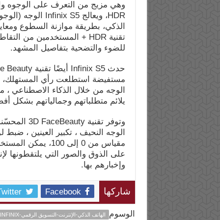
HDR، ويعالج ix S5
الذكي، بطريقة موازنة السطوع ومعا
تقنية HDR + المستخدمين من 
للضوء والتضحية بتفاصيل المشهد.
الوجه من خلال الذكاء الاصطناعي ، م
يلائم متطلباتهم وجمالياتهم بشكل أف
وتوفر تقنية
الوجه النحيف ، تكبير العينين ، ضبط 
مقياس من 0 إلى 100
على الذوق والصور التي يلتقطونها 
وإخبارهم بها.
Twitter
Facebook
شاركها
الوسوم
الهاتف الذكي-الإنترنت-التسويق الرقمي-MEDIAKIX-INFINIX