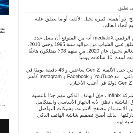
 تعليق
 ذو أهمية كبيرة لجيل الألفية أو ما يطلق عليه
وكشف بحث نشرته مؤسسة التسويق الرقمي mediakiX أنه من المتوقع أن يصل عدد
شباب جيل الألفية وهو اللقب الذي يطلق على الشباب من مواليد سنة 1995 وحتى 2010،
إلى 2.56 مليار شخص على مستوى العالم بحلول عام 2020. من بينهم 98٪ يمتلكون هاتفًا
ووفقًا لبيانات GlobalWebIndex ، يقضي جيل الألفية Gen Z ساعتين و 43 دقيقة يوميًا في
المتوسط على وسائل التواصل الاجتماعي ، مع YouTube و Facebook و Instagram كأهم
واستنادًا إلى ابحاث العلامة التجارية لشركة Infinix ، فإن الهاتف الذكي مهم جدًا بالنسبة
أسواق الناشئة ، نظرًا لأنه الجهاز الأساسي والمتكامل
 من الاستمتاع بتصفح الانترنت وشبكات التواصل
ركتها ، لذلك أصبح تصميم شاشة الهاتف الذكي
نسبة لهم.