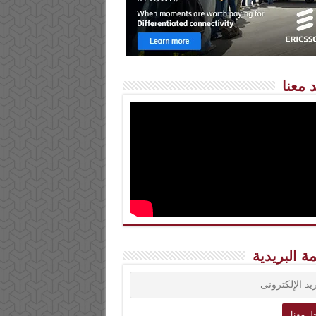
 معنا
مة البريدية