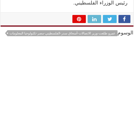
رئيس الوزراء الفلسطيني.
الوسوم
عمرو طلعت-وزير الاتصالات-أسحاق سدر-الفلسطيني-مصر-تكنولوجيا المعلومات