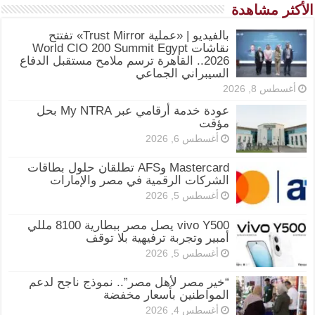
الأكثر مشاهدة
بالفيديو | «عملية Trust Mirror» تفتتح
نقاشات World CIO 200 Summit Egypt
2026.. القاهرة ترسم ملامح مستقبل الدفاع
السيبراني الجماعي
أغسطس 8, 2026
عودة خدمة أرقامي عبر My NTRA بحل
مؤقت
أغسطس 6, 2026
Mastercard وAFS تطلقان حلول بطاقات
الشركات الرقمية في مصر والإمارات
أغسطس 5, 2026
vivo Y500 يصل مصر ببطارية 8100 مللي
أمبير وتجربة ترفيهية بلا توقف
أغسطس 5, 2026
“خير مصر لأهل مصر”.. نموذج ناجح لدعم
المواطنين بأسعار مخفضة
أغسطس 4, 2026