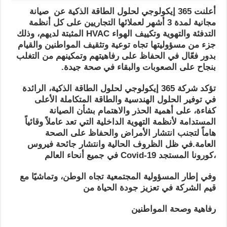
أعلنت 365 إيكولوجي
لحلول الطاقة الذكية
عن
صيانة
مجانية لمدة 3 أشهر لعملائها التجاريين على كل أنظمة
التدفئة والتهوية وتكييف الهواء
HVAC
المثبتة لديهم، وذلك
جزء من مسؤوليتها تجاه توعية وتثقيف المواطنين والقيام
بدور فعّال في الحفاظ على رفاهيتهم وتمكينهم من التغلب
بنجاح على الصعوبات والبقاء في صحة جيدة.
تؤكد شركة 365 إيكولوجي
لحلول الطاقة الذكية، الرائدة
في توفير الحلول الهندسية والطاقة المتكاملة
الأعلى
كفاءة
، على أهمية الحذر والاهتمام بشأن الصيانة
المستدامة لأنظمة التهوية الداخلية التي تعد عاملاً وقائياً
هاماً لتجنب انتشار الأمراض والحفاظ على الصحة
العامة.
في ظل الظروف الحالية وانتشار جائحة فيروس
في جميع أنحاء العالم،
كورونا المستجد
Covid-19
وفي إطار المسؤولية المجتمعية تجاه الوطن، وتماشيًا مع
قيم الشركة في تعزيز جودة الحياة من
رفاهية وصحة
المواطنين