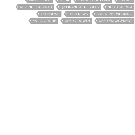
MIDDLE EAST
MENA
GAMING PLATFORM
GAMING
REVENUE GROWTH
Q3 FINANCIAL RESULTS
NORTH AFRICA
TECHNEWS
TECH NEWS
SOCIAL NETWORKING
YALLA-GROUP
USER GROWTH
USER ENGAGEMENT