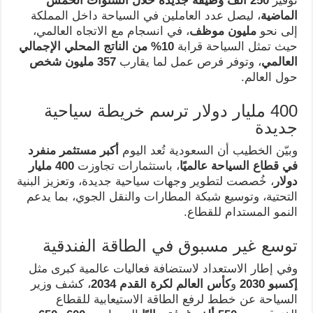
توفير
250 ألف وظيفة جديدة خلال السنوات الخمس
الماضية
، ليصل عدد العاملين في السياحة داخل المملكة
إلى نحو
مليون موظف
، في انسجام مع الاتجاه العالمي،
حيث تمثل السياحة قرابة
10% من الناتج المحلي الإجمالي
العالمي
، وتوفر فرص عمل لما يقارب
357 مليون شخص
حول العالم.
400 مليار دولار ترسم خريطة سياحية
جديدة
وبيّن الخطيب أن السعودية تُعد اليوم
أكبر مستثمر منفرد
في قطاع السياحة عالميًا
، باستثمارات تجاوزت
400 مليار
دولار
، خُصصت لتطوير وجهات سياحية جديدة، وتعزيز البنية
التحتية، وتوسيع شبكة المطارات والنقل الجوي، بما يدعم
النمو المستدام للقطاع.
توسع غير مسبوق في الطاقة الفندقية
وفي إطار الاستعداد لاستضافة فعاليات عالمية كبرى مثل
إكسبو 2030
و
كأس العالم لكرة القدم 2034
، كشف وزير
السياحة عن خطط لرفع الطاقة الاستيعابية للقطاع