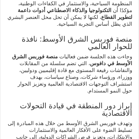
المنظومة السياحية، والاستثمار في الكفاءات الوطنية،
مؤكدًا أن
التكنولوجيا والذكاء الاصطناعي أدوات داعمة
لتطوير القطاع
، لكنها لا يمكن أن تحل محل العنصر البشري
الذي يظل أساس التجربة السياحية.
منصة فوربس الشرق الأوسط: نافذة
للحوار العالمي
وجاءت هذه الجلسة ضمن فعاليات
منصة فوربس الشرق
الأوسط في دافوس
، التي تضم سلسلة من المقابلات
والنقاشات رفيعة المستوى مع قادة إقليميين ودوليين،
ووزراء، ورؤساء شركات، وصناع سياسات، بهدف
استشراف التوجهات الاقتصادية العالمية وتعزيز الحوار
حول النمو المستدام.
إبراز دور المنطقة في قيادة التحولات
الاقتصادية
وتهدف فوربس الشرق الأوسط من خلال هذه المبادرة إلى
تسليط الضوء على الأفكار العالمية والاستثمارات
والابتكارات، وتعزيز فرص الشراكات الدولية، إلى جانب