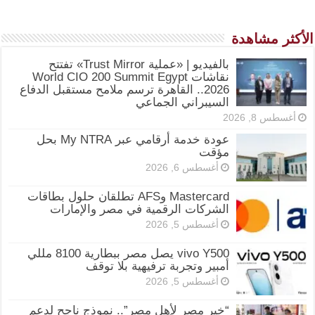
الأكثر مشاهدة
بالفيديو | «عملية Trust Mirror» تفتتح
نقاشات World CIO 200 Summit Egypt
2026.. القاهرة ترسم ملامح مستقبل الدفاع
السيبراني الجماعي
أغسطس 8, 2026
عودة خدمة أرقامي عبر My NTRA بحل
مؤقت
أغسطس 6, 2026
Mastercard وAFS تطلقان حلول بطاقات
الشركات الرقمية في مصر والإمارات
أغسطس 5, 2026
vivo Y500 يصل مصر ببطارية 8100 مللي
أمبير وتجربة ترفيهية بلا توقف
أغسطس 5, 2026
“خير مصر لأهل مصر”.. نموذج ناجح لدعم