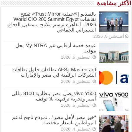
الأكثر مشاهدة
بالفيديو | «عملية Trust Mirror» تفتتح
نقاشات World CIO 200 Summit Egypt
2026.. القاهرة ترسم ملامح مستقبل الدفاع
السيبراني الجماعي
أغسطس 8, 2026
عودة خدمة أرقامي عبر My NTRA بحل
مؤقت
أغسطس 6, 2026
Mastercard وAFS تطلقان حلول بطاقات
الشركات الرقمية في مصر والإمارات
أغسطس 5, 2026
vivo Y500 يصل مصر ببطارية 8100 مللي
أمبير وتجربة ترفيهية بلا توقف
أغسطس 5, 2026
“خير مصر لأهل مصر”.. نموذج ناجح لدعم
المواطنين بأسعار مخفضة
أغسطس 4, 2026